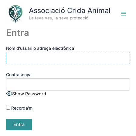
Vés
Associació Crida Animal
al
contingut
La teva veu, la seva protecció!
Entra
Nom d'usuari o adreça electrònica
Contrasenya
Show Password
Recorda'm