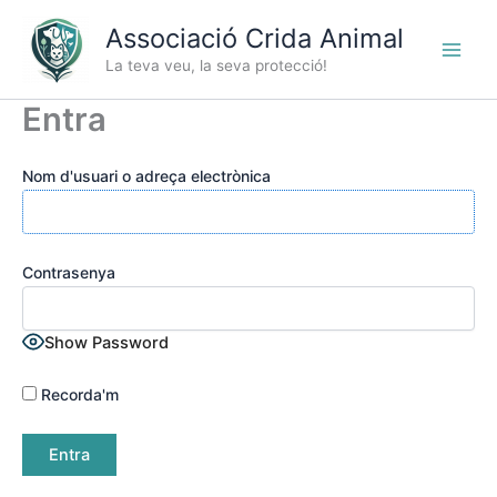
Vés
Associació Crida Animal
al
contingut
La teva veu, la seva protecció!
Entra
Nom d'usuari o adreça electrònica
Contrasenya
Show Password
Recorda'm