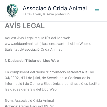
Vés
Associació Crida Animal
al
contingut
La teva veu, la seva protecció!
AVÍS LEGAL
Aquest Avís Legal regula l’ús del lloc web
www.cridaanimal.cat (d’ara endavant, el «Lloc Web»),
titularitat d’Associació Crida Animal.
1. Dades del Titular del Lloc Web
En compliment del deure d’informació establert a la Llei
34/2002, d’11 de juliol, de Serveis de la Societat de la
Informació i de Comerç Electrònic, a continuació es faciliten
les dades generals del Lloc Web:
Nom:
Associació Crida Animal
Adreça:
Carrer Esquirol 69, 2n,