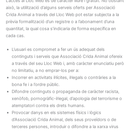
L’accés al Lloc Web és de caràcter lliure i gratuït. No obstant
això, la utilització d’alguns serveis oferts per Associació
Crida Animal a través del Lloc Web pot estar subjecta a la
prèvia formalització d’un registre o a l’abonament d’una
quantitat, la qual cosa s’indicaria de forma específica en
cada cas.
L’usuari es compromet a fer un ús adequat dels
continguts i serveis que Associació Crida Animal ofereix
a través del seu Lloc Web i, amb caràcter enunciatiu però
no limitatiu, a no emprar-los per a:
Incorrer en activitats il·lícites, il·legals o contràries a la
bona fe i a l’ordre públic.
Difondre continguts o propaganda de caràcter racista,
xenòfob, pornogràfic-il·legal, d’apologia del terrorisme o
atemptatori contra els drets humans.
Provocar danys en els sistemes físics i lògics
d’Associació Crida Animal, dels seus proveïdors o de
terceres persones, introduir o difondre a la xarxa virus